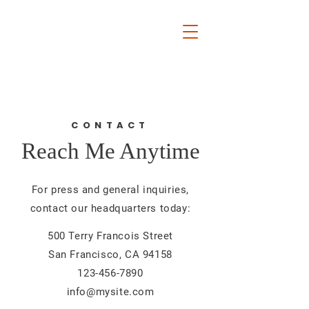
佐々木けんじ公式
サイト
​携帯対応サイト
CONTACT
Reach Me Anytime
For press and general inquiries,
contact our headquarters today:
500 Terry Francois Street
San Francisco, CA 94158
123-456-7890
info@mysite.com